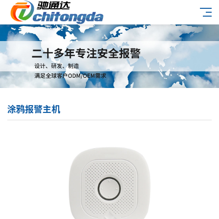
涂鸦报警主机