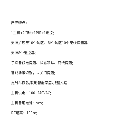
产品特点：
1主机+2门磁+1PIR+1遥控;
支持扩展至10个防区、每个防区10个无线探测器;
支持8个遥控器;
子设备低电提醒、状态跟踪、离线提醒;
智能场景识别，未关门提醒;
定时布撤防/联动智能家居/报警推送;
主机供电：100~240VAC;
主机备用电池：yes;
RF距离：100m;