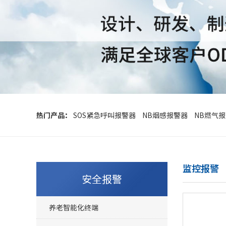
热门产品：
SOS紧急呼叫报警器
NB烟感报警器
NB燃气
监控报警
安全报警
养老智能化终端