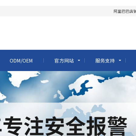
阿里巴巴店
ODM/OEM
官方网站
服务支持