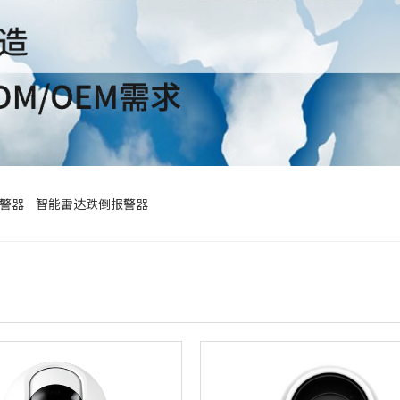
报警器
智能雷达跌倒报警器