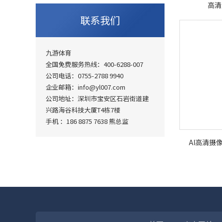
高清
联系我们
九游体育
全国免费服务热线：400-6288-007
公司电话：0755-2788 9940
企业邮箱：info@yl007.com
公司地址：深圳市宝安区石岩街道建
兴路海谷科技大厦T4栋7楼
手机 ：186 8875 7638 熊总监
AI高清摄