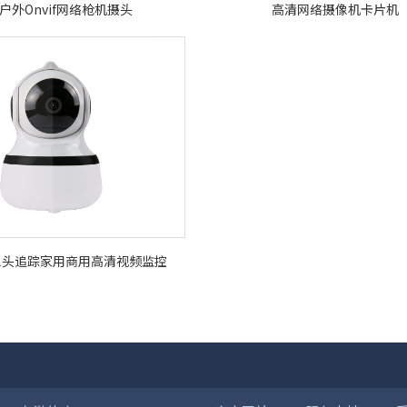
户外Onvif网络枪机摄头
高清网络摄像机卡片机
像头追踪家用商用高清视频监控